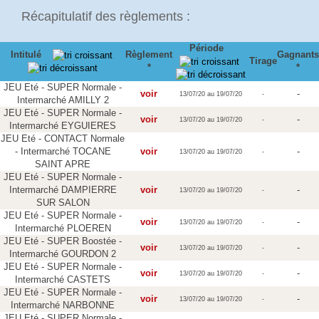
Récapitulatif des règlements :
Période
Intitulé
Règlement
Gagnants
Tirage
*
*
JEU Eté - SUPER Normale -
voir
-
13/07/20 au 19/07/20
-
Intermarché AMILLY 2
JEU Eté - SUPER Normale -
voir
-
13/07/20 au 19/07/20
-
Intermarché EYGUIERES
JEU Eté - CONTACT Normale
- Intermarché TOCANE
voir
-
13/07/20 au 19/07/20
-
SAINT APRE
JEU Eté - SUPER Normale -
Intermarché DAMPIERRE
voir
-
13/07/20 au 19/07/20
-
SUR SALON
JEU Eté - SUPER Normale -
voir
-
13/07/20 au 19/07/20
-
Intermarché PLOEREN
JEU Eté - SUPER Boostée -
voir
-
13/07/20 au 19/07/20
-
Intermarché GOURDON 2
JEU Eté - SUPER Normale -
voir
-
13/07/20 au 19/07/20
-
Intermarché CASTETS
JEU Eté - SUPER Normale -
voir
-
13/07/20 au 19/07/20
-
Intermarché NARBONNE
JEU Eté - SUPER Normale -