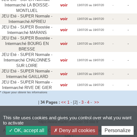
Intermarché LA BOISSE-
voir
-
13/07/20 au 19/07/20
-
MONTLUEL
JEU Eté - SUPER Normale -
voir
-
13/07/20 au 19/07/20
-
Intermarché APRIEU
JEU Eté - SUPER Boostée -
voir
-
13/07/20 au 19/07/20
-
Intermarché MARANS
JEU Eté - SUPER Boostée -
Intermarché BOURG EN
voir
-
13/07/20 au 19/07/20
-
BRESSE
JEU Eté - SUPER Normale -
Intermarché CHALONNES
voir
-
13/07/20 au 19/07/20
-
SUR LOIRE
JEU Eté - SUPER Normale -
voir
-
13/07/20 au 19/07/20
-
Intermarché GAILLARD
JEU Eté - SUPER Normale -
voir
-
13/07/20 au 19/07/20
-
Intermarché RIVE DE GIER
* cliquer pour obtenir les informations
|
34 Pages :
<<
1
-
[2]
-
3
-
4
-
>>
Huissier Lille 59
- Tous droits réservés - ©
Juriweb
2014-2021 -
This site uses cookies and gives you control over what you want
https://www.martin-huissier-59-lille.fr
to activate
OK, accept all
Deny all cookies
Personalize
Accueil
Nous trouver
Contact
Nos liens
Mentions légales
Plan du
site