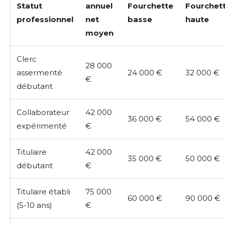
Statut
annuel
Fourchette
Fourchet
professionnel
net
basse
haute
moyen
Clerc
28 000
assermenté
24 000 €
32 000 €
€
débutant
Collaborateur
42 000
36 000 €
54 000 €
expérimenté
€
Titulaire
42 000
35 000 €
50 000 €
débutant
€
Titulaire établi
75 000
60 000 €
90 000 €
(5-10 ans)
€