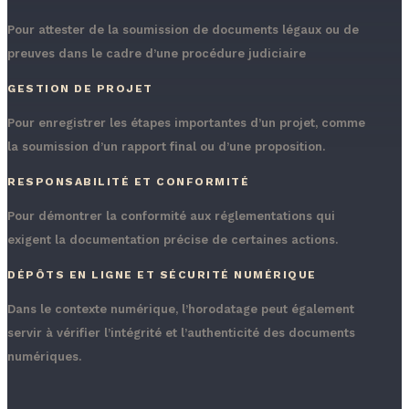
Pour attester de la soumission de documents légaux ou de
preuves dans le cadre d’une procédure judiciaire
GESTION DE PROJET
Pour enregistrer les étapes importantes d’un projet, comme
la soumission d’un rapport final ou d’une proposition.
RESPONSABILITÉ ET CONFORMITÉ
Pour démontrer la conformité aux réglementations qui
exigent la documentation précise de certaines actions.
DÉPÔTS EN LIGNE ET SÉCURITÉ NUMÉRIQUE
Dans le contexte numérique, l’horodatage peut également
servir à vérifier l’intégrité et l’authenticité des documents
numériques.