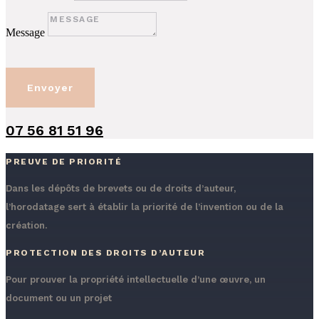
Message
Envoyer
07 56 81 51 96
PREUVE DE PRIORITÉ
Dans les dépôts de brevets ou de droits d’auteur,
l’horodatage sert à établir la priorité de l’invention ou de la
création.
PROTECTION DES DROITS D’AUTEUR
Pour prouver la propriété intellectuelle d’une œuvre, un
document ou un projet