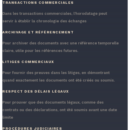
TRANSACTIONS COMMERCIALES
Dans les transactions commerciales, l’horodatage peut
servir à établir la chronologie des échanges
ARCHIVAGE ET RÉFÉRENCEMENT
Pour archiver des documents avec une référence temporelle
claire, utile pour les références futures.
LITIGES COMMERCIAUX
Pour fournir des preuves dans les litiges, en démontrant
quand exactement les documents ont été créés ou soumis.
RESPECT DES DÉLAIS LÉGAUX
Pour prouver que des documents légaux, comme des
contrats ou des déclarations, ont été soumis avant une date
limite
PROCÉDURES JUDICIAIRES