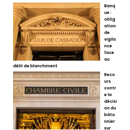
Banq
ue :
oblig
ation
de
vigila
nce
face
au
délit de blanchiment
Reco
urs
contr
e la
décisi
on du
bâto
nnier
sur