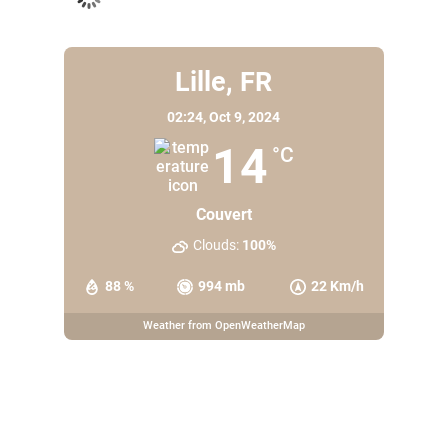
Lille, FR
02:24,
Oct 9, 2024
14
°C
Couvert
Clouds:
100%
88 %
994 mb
22 Km/h
Weather from OpenWeatherMap