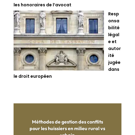
les honoraires de l’avocat
Resp
onsa
bilité
légal
e et
autor
ité
jugée
dans
le droit européen
Méthodes de gestion des conflits
pour les huissiers en milieu rural vs