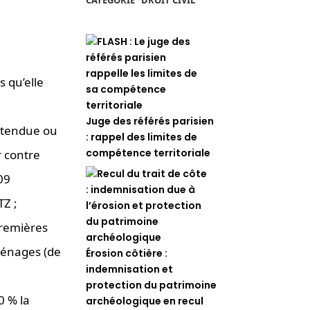
s qu’elle
Juge des référés parisien
e tendue ou
: rappel des limites de
compétence territoriale
r contre
09
TZ ;
premières
ménages (de
Érosion côtière :
indemnisation et
protection du patrimoine
0 % la
archéologique en recul