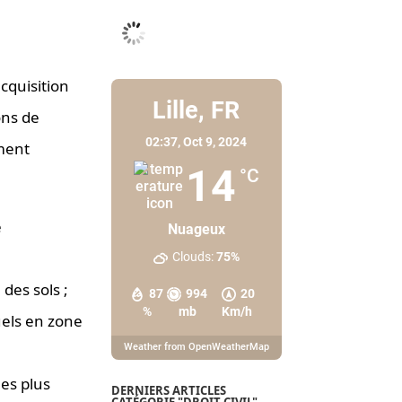
acquisition
Lille, FR
ons de
02:37,
Oct 9, 2024
ment
14
°C
é
Nuageux
Clouds:
75%
 des sols ;
87
994
20
%
mb
Km/h
uels en zone
Weather from OpenWeatherMap
les plus
DERNIERS ARTICLES
CATÉGORIE "DROIT CIVIL"