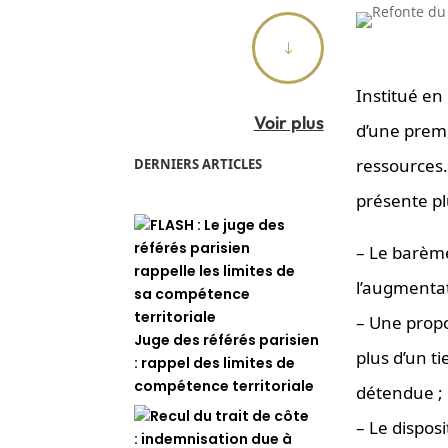
"
Institué en 
Voir plus
d’une premi
ressources.
DERNIERS ARTICLES
présente pl
– Le barème
l’augmentat
– Une propor
Juge des référés parisien
plus d’un t
: rappel des limites de
compétence territoriale
détendue ;
– Le dispos