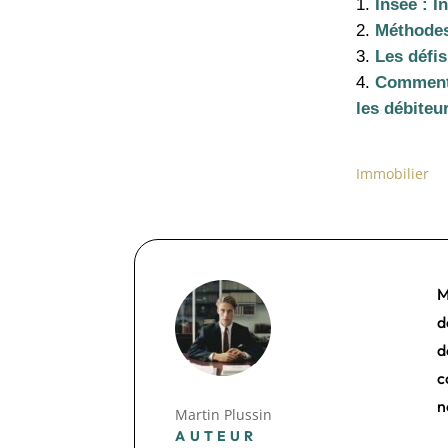
Insee : I
Méthodes 
Les défis
Comment 
les débiteu
Immobilier
M
d
d
c
n
Martin Plussin
AUTEUR