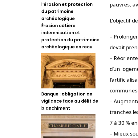
pauvres, av
L’objectif d
Érosion côtière :
indemnisation et
– Prolonger 
protection du patrimoine
archéologique en recul
devait pren
– Réoriente
d’un logeme
l’artificial
communes ve
Banque : obligation de
– Augmente
vigilance face au délit de
blanchiment
tranches le
7 à 30 % en
– Mieux sou