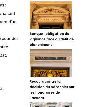
t) ;
ouhaitant
ment d’un
Banque : obligation de
) pour des
vigilance face au délit de
blanchiment
otité
tat.
Recours contre la
décision du bâtonnier sur
3.
les honoraires de
l’avocat