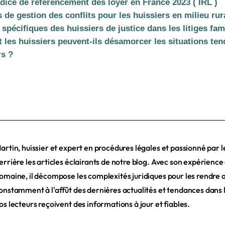
ndice de référencement des loyer en France 2023 ( IRL )
de gestion des conflits pour les huissiers en milieu rur
 spécifiques des huissiers de justice dans les litiges fam
les huissiers peuvent-ils désamorcer les situations te
rs ?
artin, huissier et expert en procédures légales et passionné par l
errière les articles éclairants de notre blog. Avec son expérienc
omaine, il décompose les complexités juridiques pour les rendre a
onstamment à l'affût des dernières actualités et tendances dans l
os lecteurs reçoivent des informations à jour et fiables.